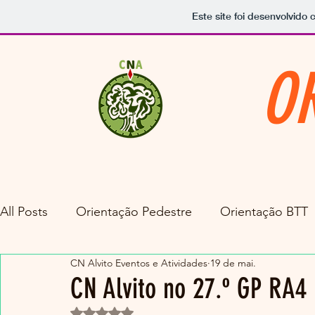
Este site foi desenvolvido 
O
All Posts
Orientação Pedestre
Orientação BTT
CN Alvito Eventos e Atividades
19 de mai.
CN Alvito no 27.º GP RA4
Avaliado com NaN de 5 estrelas.